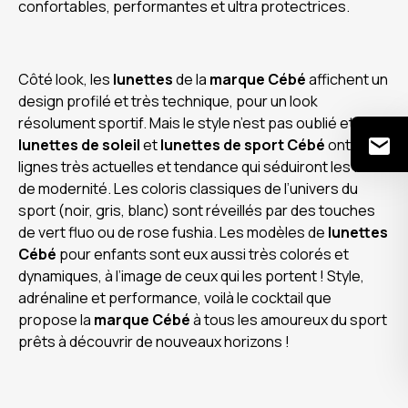
confortables, performantes et ultra protectrices.
Côté look, les
lunettes
de la
marque Cébé
affichent un
design profilé et très technique, pour un look
résolument sportif. Mais le style n’est pas oublié et les
lunettes de soleil
et
lunettes de sport Cébé
ont des
lignes très actuelles et tendance qui séduiront les fans
de modernité. Les coloris classiques de l’univers du
sport (noir, gris, blanc) sont réveillés par des touches
de vert fluo ou de rose fushia. Les modèles de
lunettes
Cébé
pour enfants sont eux aussi très colorés et
dynamiques, à l’image de ceux qui les portent ! Style,
adrénaline et performance, voilà le cocktail que
propose la
marque Cébé
à tous les amoureux du sport
prêts à découvrir de nouveaux horizons !