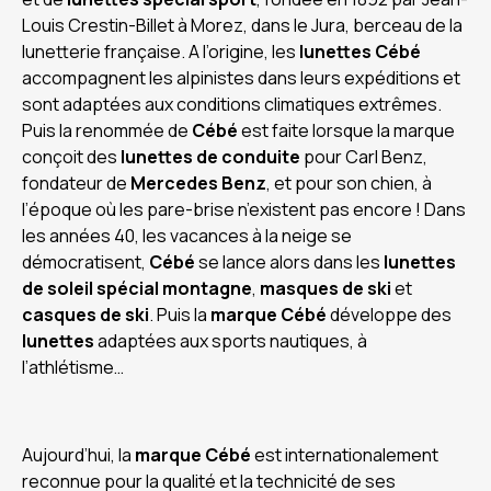
Louis Crestin-Billet à Morez, dans le Jura, berceau de la
lunetterie française. A l’origine, les
lunettes Cébé
accompagnent les alpinistes dans leurs expéditions et
sont adaptées aux conditions climatiques extrêmes.
Puis la renommée de
Cébé
est faite lorsque la marque
conçoit des
lunettes de conduite
pour Carl Benz,
fondateur de
Mercedes Benz
, et pour son chien, à
l’époque où les pare-brise n’existent pas encore ! Dans
les années 40, les vacances à la neige se
démocratisent,
Cébé
se lance alors dans les
lunettes
de soleil spécial
montagne
,
masques de ski
et
casques de ski
. Puis la
marque Cébé
développe des
lunettes
adaptées aux sports nautiques, à
l’athlétisme…
Aujourd’hui, la
marque Cébé
est internationalement
reconnue pour la qualité et la technicité de ses