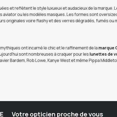
ées et reflètent le style luxueux et audacieux de la marque. 
s aviator ou les modèles masques. Les formes sont oversized,
urs originales voire flashy et des verres dégradés, fumés ou 
thiques ont incarné le chic et le raffinement de la
marque 
aujourd’hui sont nombreuses à craquer pour les
lunettes de v
, Javier Bardem, Rob Lowe, Kanye West et même Pippa Middleton
E
Votre opticien proche de vous