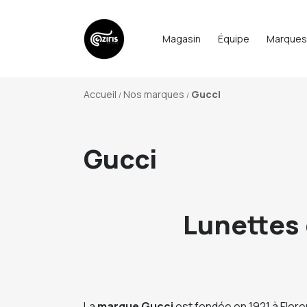
Magasin
Équipe
Marques
Accueil
Nos marques
Gucci
Gucci
Lunettes 
La
marque Gucci
est fondée en 1921 à Floren