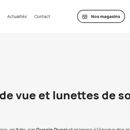
Nos magasins
Actualités
Contact
de vue et lunettes de so
ce, en Italie, par
Guccio Gucci
et propose à l’époque des art