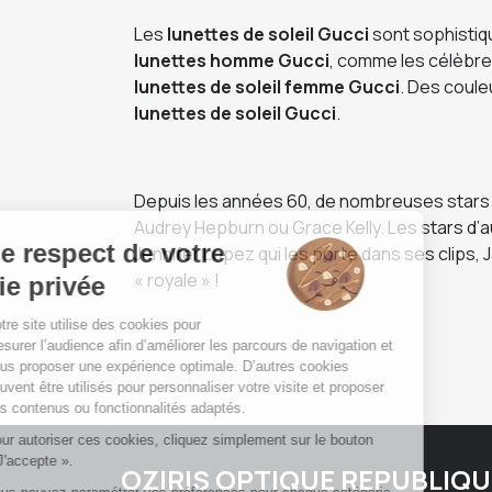
Les
lunettes de soleil Gucci
sont sophistiqu
lunettes homme Gucci
, comme les célèbre
lunettes de soleil femme Gucci
. Des coule
lunettes de soleil Gucci
.
Depuis les années 60, de nombreuses stars my
Audrey Hepburn ou Grace Kelly. Les stars d’
Jennifer Lopez qui les porte dans ses clips
« royale » !
OZIRIS OPTIQUE REPUBLIQU