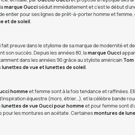
la
marque Gucci
séduit immédiatement et c’est le début d’un
de entier pour ses lignes de prêt-à-porter homme et femme, 
e et de soleil
.
i
fait preuve dans le stylisme de sa marque de modernité et de 
ent son succès. Depuis les années 80, la
marque Gucci
appart
otamment dans les années 90 grâce au styliste américain
Tom 
s
lunettes de vue et lunettes de soleil
.
Gucci
homme
et femme sont à la fois tendance et raffinées. E
 d’inspiration équestre (mors, étrier…), et la célèbre bande ro
s
lunettes de vue Gucci pour homme
et pour femme sont d’u
s pour les montures en acétate. Certaines
montures de lune