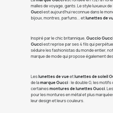
malles de voyage, gants. Le style luxueux de 
Gucci
est aujourd’hui reconnue dans le mon
bijoux, montres, parfums... et
lunettes de vu
Inspiré par le chic britannique,
Guccio
Gucc
Gucci
est reprise par ses 4 fils qui perpétu
séduire les fashionistas du monde entier, n
marque de mode qui propose également de
Les
lunettes de vue
et
lunettes de soleil 
de la
marque Gucci
: le double G, les motifs
certaines
montures de lunettes Gucci
. Le
pour les montures en métal et plus marquée
leur design et leurs couleurs.